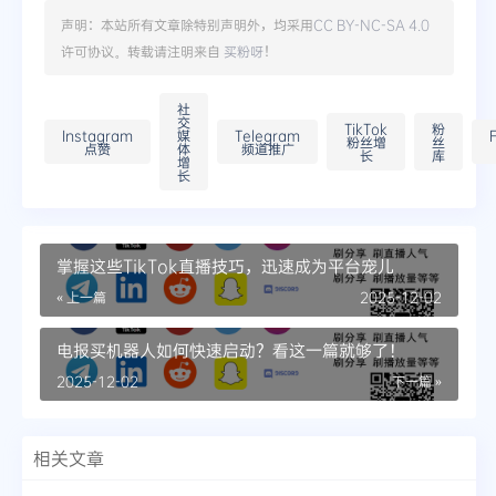
声明：本站所有文章除特别声明外，均采用
CC BY-NC-SA 4.0
许可协议。转载请注明来自
买粉呀
！
社
交
TikTok
粉
Instagram
媒
Telegram
粉丝增
丝
点赞
体
频道推广
长
库
增
长
掌握这些TikTok直播技巧，迅速成为平台宠儿
« 上一篇
2025-12-02
电报买机器人如何快速启动？看这一篇就够了！
2025-12-02
下一篇 »
相关文章