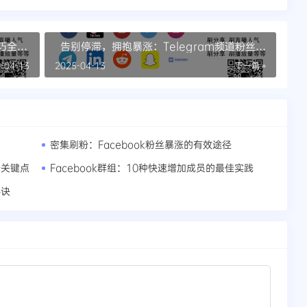
技巧全解
告别停滞，拥抱暴涨：Telegram频道粉丝增
长全攻略
-04-13
2025-04-13
下一篇 »
密集刷粉：Facebook粉丝暴涨的有效途径
个关键点
Facebook群组：10种快速增加成员的最佳实践
秘诀