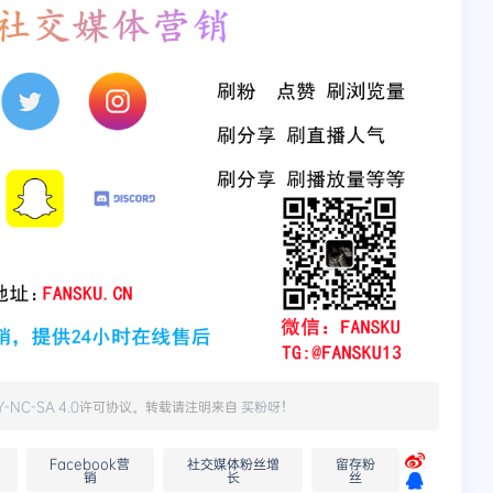
Y-NC-SA 4.0
许可协议。转载请注明来自
买粉呀
！
Facebook营
社交媒体粉丝增
留存粉
销
长
丝