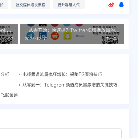
增长
社交媒体增长黑客
提升群组人气
ok点
从零开始：快速提升Twitter视频播放量的实
操指南
-12-02
2025-12-02
下一篇 »
险分析
电报频道流量疯狂增长：揭秘TG买粉技巧
从零到一：Telegram频道成员量激增的关键技巧
的飞跃策略