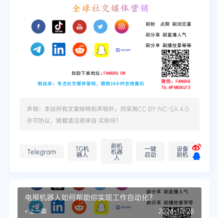
声明：本站所有文章除特别声明外，均采用
CC BY-NC-SA 4.0
许可协议。转载请注明来自
买粉呀
！
刷机
TG机
一键
设备
Telegram
机器
器人
启动
刷机
人
电报机器人如何帮助你实现工作自动化？
« 上一篇
2024-10-28