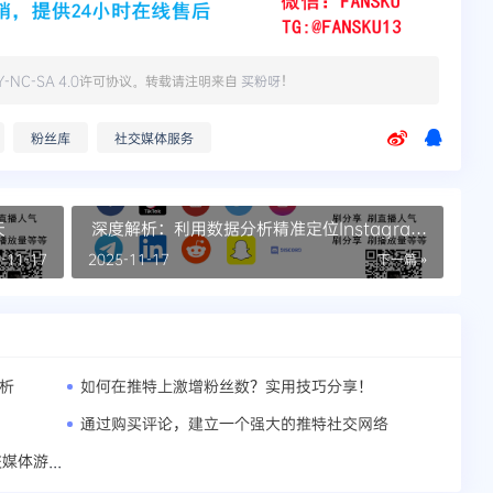
Y-NC-SA 4.0
许可协议。转载请注明来自
买粉呀
！
粉丝库
社交媒体服务
天
深度解析：利用数据分析精准定位Instagram
上的理想受众
-11-17
2025-11-17
下一篇 »
分析
如何在推特上激增粉丝数？实用技巧分享！
通过购买评论，建立一个强大的推特社交网络
推特点赞背后的秘密：自动化如何改变社交媒体游戏？