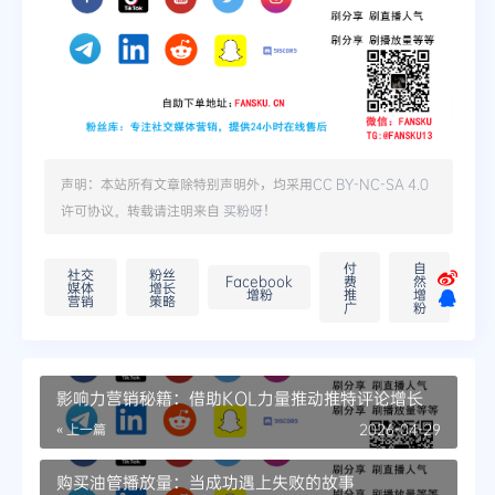
声明：本站所有文章除特别声明外，均采用
CC BY-NC-SA 4.0
许可协议。转载请注明来自
买粉呀
！
付
自
社交
粉丝
Facebook
费
然
媒体
增长
增粉
推
增
营销
策略
广
粉
影响力营销秘籍：借助KOL力量推动推特评论增长
« 上一篇
2026-04-29
购买油管播放量：当成功遇上失败的故事