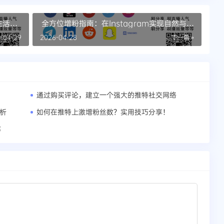
生活更
全方位增粉指南：在Instagram实现自然与付
费的协同效应
-04-29
2026-04-28
下一篇 »
通过购买评论，建立一个强大的推特社交网络
分析
如何在推特上激增粉丝数？实用技巧分享！
率