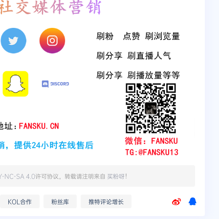
Y-NC-SA 4.0
许可协议。转载请注明来自
买粉呀
！
KOL合作
粉丝库
推特评论增长