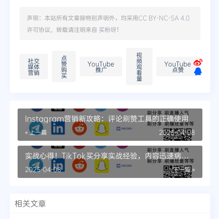
声明：本站所有文章除特别声明外，均采用
CC BY-NC-SA 4.0
许可协议。转载请注明来自
买粉呀
！
视
点
社交
频
赞
YouTube
YouTube
媒体
观
购
推广
点赞
营销
看
买
量
Instagram营销新攻略：评论刷赞工具的正确使用
« 上一篇
2025-04-08
实战心得！TikTok买分享实战经验，内容迅速病毒
式增长
2025-04-08
下一篇 »
相关文章