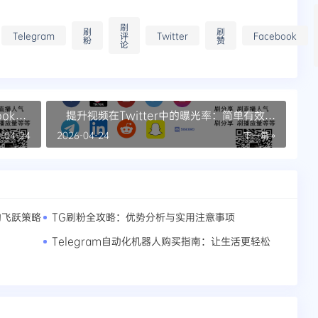
刷
刷
刷
Telegram
评
Twitter
Facebook
粉
赞
论
ok视
提升视频在Twitter中的曝光率：简单有效的
买播放量方法
-04-24
2026-04-24
下一篇 »
的飞跃策略
TG刷粉全攻略：优势分析与实用注意事项
Telegram自动化机器人购买指南：让生活更轻松