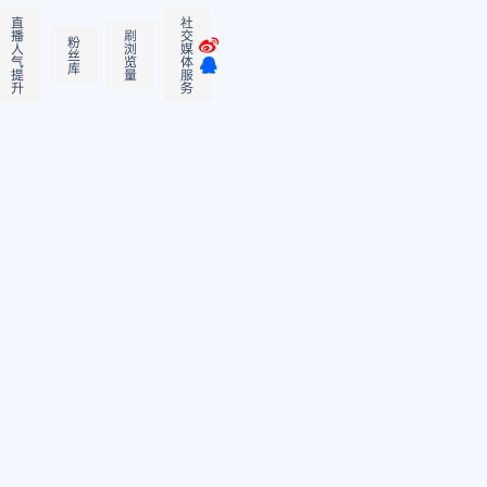
直
社
播
刷
交
粉
人
浏
媒
丝
气
览
体
库
提
量
服
升
务