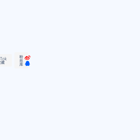
粉
kTok
丝
收藏
库