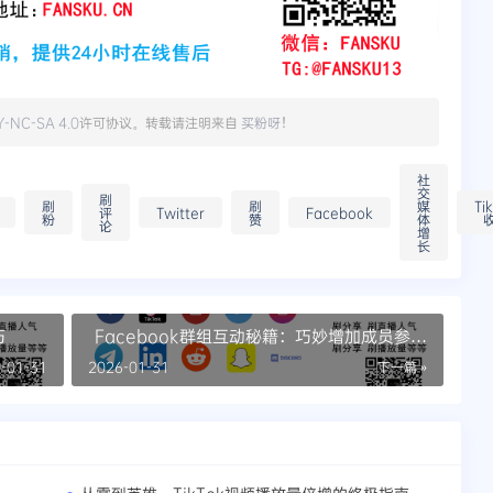
Y-NC-SA 4.0
许可协议。转载请注明来自
买粉呀
！
社
交
刷
刷
刷
媒
Ti
评
Twitter
Facebook
粉
赞
体
论
增
长
巧
Facebook群组互动秘籍：巧妙增加成员参与
度
-01-31
2026-01-31
下一篇 »