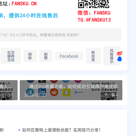
Y-NC-SA 4.0
许可协议。转载请注明来自
买粉呀
！
风
社交
粉
刷
刷
险
媒体
Facebook
丝
粉
赞
提
互动
库
示
机器人增
通过Ins收藏功能，如何成功引导用户关注你
-01-31
2026-01-31
下一篇 »
分析
如何在推特上激增粉丝数？实用技巧分享！